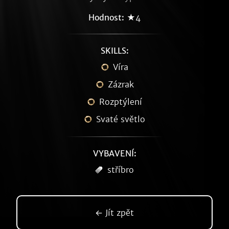
Hodnost:
★4
SKILLS:
Víra
Zázrak
Rozptýlení
Svaté světlo
VYBAVENÍ:
stříbro
← Jít zpět