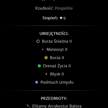
Rzadkość:
Pospolite
Stopień:
★9
UMIEJĘTNOŚCI:
Burza Śnieżna II
Meteoryt II
Burza II
Drenaż Życia II
Błysk II
Podmuch Umysłu
PRZEDMIOTY:
Elitarny Arcykostur Balora