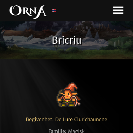
Bricriu
Begivenhet: De Lure Clurichaunene
Familie:
Magisk