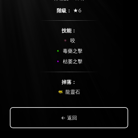
階級：
★6
技能：
咬
毒藥之擊
枯萎之擊
掉落：
龍靈石
← 返回