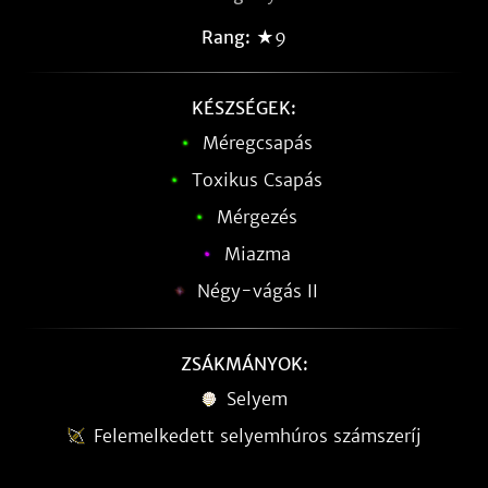
Rang:
★9
KÉSZSÉGEK:
Méregcsapás
Toxikus Csapás
Mérgezés
Miazma
Négy-vágás II
ZSÁKMÁNYOK:
Selyem
Felemelkedett selyemhúros számszeríj