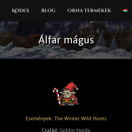
Kódex
Blog
Orna Termékek
Álfar mágus
Események: The Winter Wild Hunts
Család:
Goblin Horda