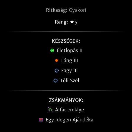
Ritkaság:
Gyakori
Rang:
★5
KÉSZSÉGEK:
Életlopás II
Láng III
Fagy III
Téli Szél
ZSÁKMÁNYOK:
Álfar ereklye
Egy Idegen Ajándéka