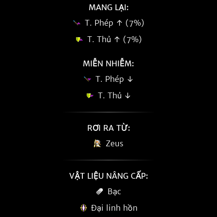
MANG LẠI:
T. Phép ↑ (7%)
T. Thủ ↑ (7%)
MIỄN NHIỄM:
T. Phép ↓
T. Thủ ↓
RƠI RA TỪ:
Zeus
VẬT LIỆU NÂNG CẤP:
Bạc
Đại linh hồn