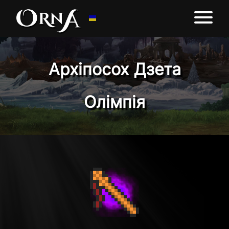
Архіпосох Дзета
Олімпія