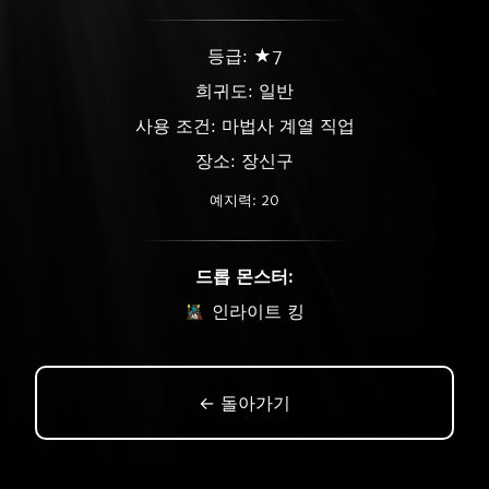
등급: ★7
희귀도:
일반
사용 조건: 마법사 계열 직업
장소: 장신구
예지력: 20
드롭 몬스터:
인라이트 킹
← 돌아가기