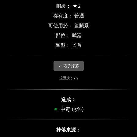
階級： ★2
稀有度：
普通
可使用於： 盜賊系
部位： 武器
類型： 匕首
✓ 箱子掉落
攻擊力: 35
造成：
中毒 (5%)
掉落來源：