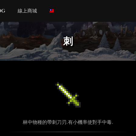
og
線上商城
刺
林中物種的帶刺刀刃.有小機率使對手中毒.