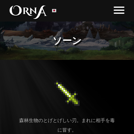
ソーン
森林生物のとげとげしい刃。まれに相手を毒
に冒す。