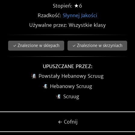
Stopień: ★6
Rzadkość:
Słynnej Jakości
Używalne przez: Wszystkie klasy
✓ Znalezione w sklepach
✓ Znalezione w skrzyniach
UPUSZCZANE PRZEZ:
Powstały Hebanowy Scruug
Hebanowy Scruug
Scruug
← Cofnij