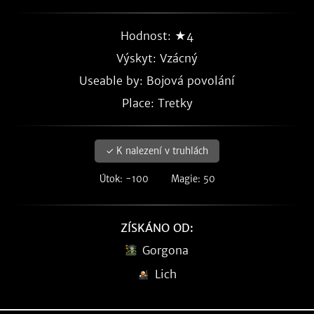
Hodnost: ★4
Výskyt:
Vzácný
Useable by: Bojová povolání
Place: Tretky
✓ K nalezení v truhlách
Útok: -100
Magie: 50
ZÍSKÁNO OD:
Gorgona
Lich