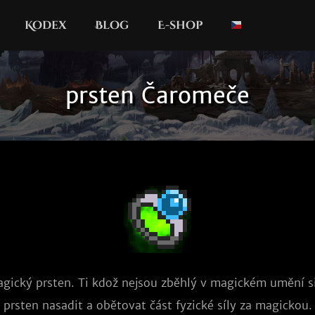
Kodex
Blog
E-shop
prsten Čaromeče
gický prsten. Ti kdož nejsou zběhlý v magickém umění s
prsten nasadit a obětovat část fyzické síly za magickou.