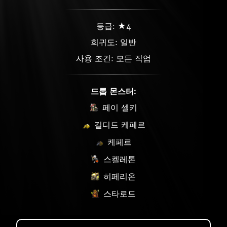
등급: ★4
희귀도:
일반
사용 조건: 모든 직업
드롭 몬스터:
페이 셀키
길디드 케페르
케페르
스켈레톤
히페리온
스타로드