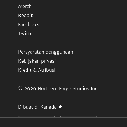
Merch
Reddit
Facebook
Twitter
Persyaratan penggunaan
Kebijakan privasi
Kredit & Atribusi
© 2026
Northern Forge Studios Inc
Dibuat di Kanada 🍁