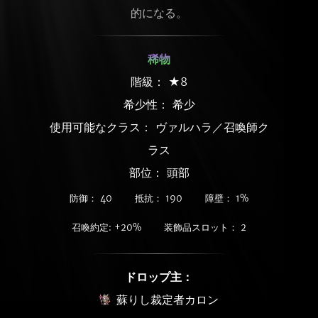
的になる。
稀物
階級： ★8
希少性：
希少
使用可能なクラス： ヴァルハラ／召喚師ク
ラス
部位： 頭部
防御： 40
抵抗： 190
障壁： 1%
召喚約定: +20%
装飾品スロット： 2
ドロップ主：
蘇りし裁定者カロン