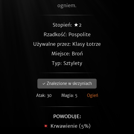
ogniem.
Stopień: ★2
Rzadkość:
Pospolite
Używalne przez: Klasy Łotrze
Miejsce: Broń
Typ: Sztylety
✓ Znalezione w skrzyniach
Atak: 30
Magia: 5
Ogień
POWODUJE:
Krwawienie (5%)