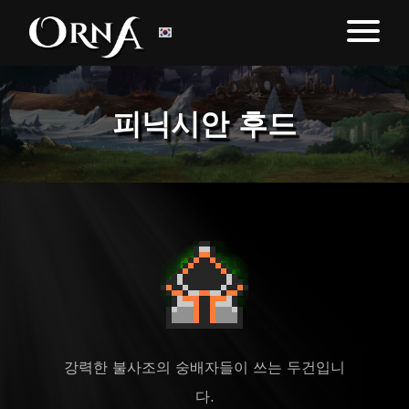
피닉시안 후드
강력한 불사조의 숭배자들이 쓰는 두건입니
다.