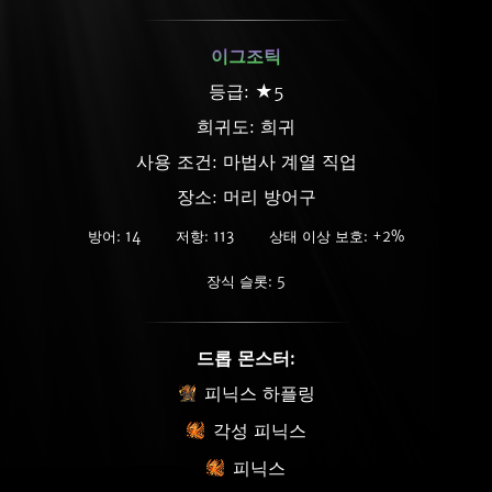
이그조틱
등급: ★5
희귀도:
희귀
사용 조건: 마법사 계열 직업
장소: 머리 방어구
방어: 14
저항: 113
상태 이상 보호: +2%
장식 슬롯: 5
드롭 몬스터:
피닉스 하플링
각성 피닉스
피닉스