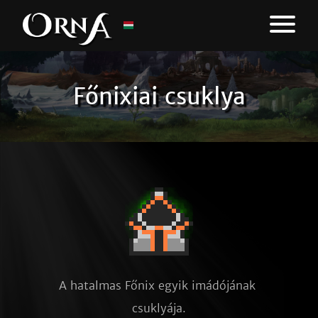
Főnixiai csuklya
A hatalmas Főnix egyik imádójának 
csuklyája.