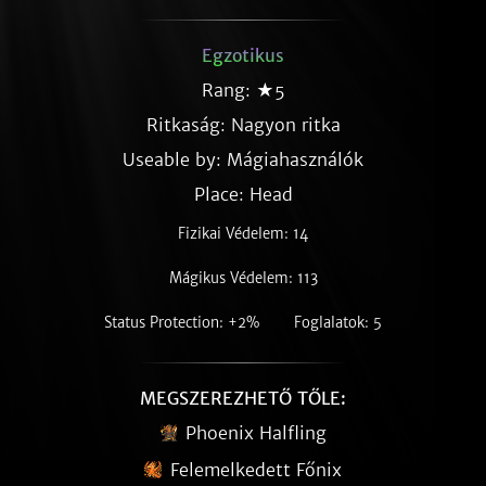
Egzotikus
Rang: ★5
Ritkaság:
Nagyon ritka
Useable by: Mágiahasználók
Place: Head
Fizikai Védelem: 14
Mágikus Védelem: 113
Status Protection: +2%
Foglalatok: 5
MEGSZEREZHETŐ TŐLE:
Phoenix Halfling
Felemelkedett Főnix