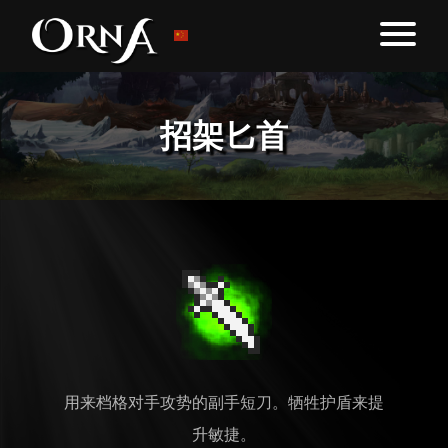
招架匕首
用来档格对手攻势的副手短刀。牺牲护盾来提
升敏捷。