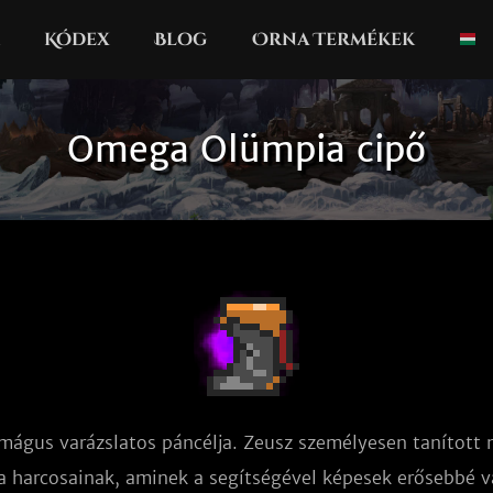
Kódex
Blog
Orna Termékek
Omega Olümpia cipő
mágus varázslatos páncélja. Zeusz személyesen tanított 
 a harcosainak, aminek a segítségével képesek erősebbé vá