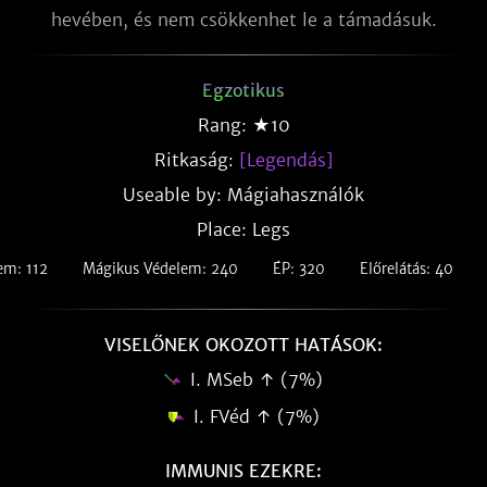
hevében, és nem csökkenhet le a támadásuk.
Egzotikus
Rang: ★10
Ritkaság:
[Legendás]
Useable by: Mágiahasználók
Place: Legs
em: 112
Mágikus Védelem: 240
ÉP: 320
Előrelátás: 40
VISELŐNEK OKOZOTT HATÁSOK:
I. MSeb ↑ (7%)
I. FVéd ↑ (7%)
IMMUNIS EZEKRE: