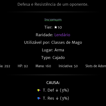
Defesa e Resistência de um oponente.
Incomum
Tier: ★10
Raridade:
Lendário
Utilizável por: Classes de Mago
Lugar: Arma
Type: Cajado
ia: 292
HP: 92
Mana: 160
Iniciativa: 50
Slots de Ador
CAUSA:
T. Def ↓ (3%)
T. Res ↓ (3%)