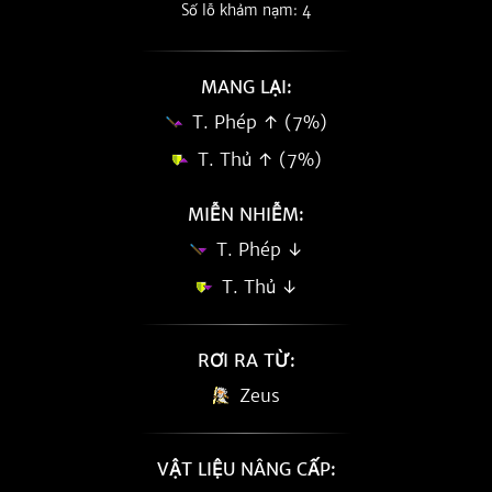
Số lỗ khảm nạm: 4
MANG LẠI:
T. Phép ↑ (7%)
T. Thủ ↑ (7%)
MIỄN NHIỄM:
T. Phép ↓
T. Thủ ↓
RƠI RA TỪ:
Zeus
VẬT LIỆU NÂNG CẤP: