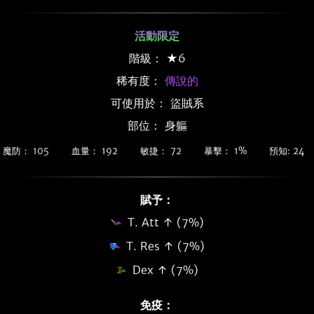
活動限定
階級： ★6
稀有度：
傳說的
可使用於： 盜賊系
部位： 身軀
魔防： 105
血量： 192
敏捷： 72
暴擊： 1%
預知: 24
賦予：
T. Att ↑ (7%)
T. Res ↑ (7%)
Dex ↑ (7%)
免疫：