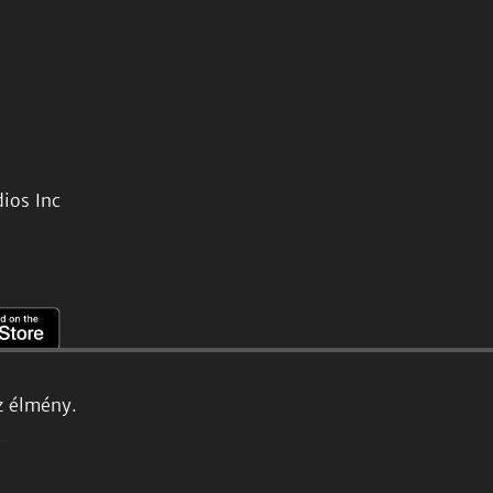
ios Inc
z élmény.