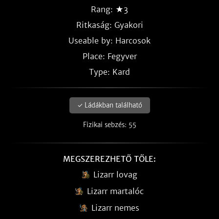
Rang: ★3
Ritkaság:
Gyakori
Useable by: Harcosok
Place: Fegyver
Type: Kard
✓ Ládákban található
Fizikai sebzés: 55
MEGSZEREZHETŐ TŐLE:
Lizarr lovag
Lizarr martalóc
Lizarr nemes