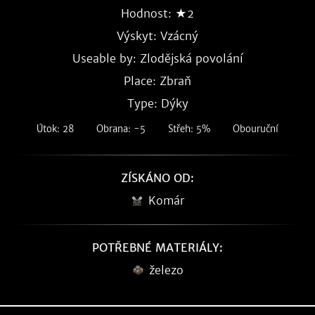
Hodnost: ★2
Výskyt:
Vzácný
Useable by: Zlodějská povolání
Place: Zbraň
Type: Dýky
Útok: 28
Obrana: -5
Střeh: 5%
Obouruční
ZÍSKÁNO OD:
Komár
POTŘEBNÉ MATERIÁLY:
železo