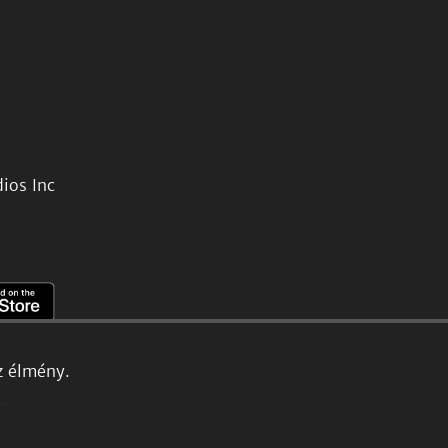
ios Inc
z élmény.