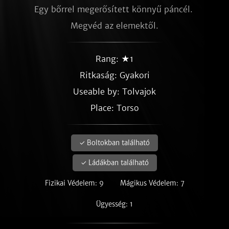
Egy bőrrel megerősített könnyű páncél. 
Megvéd az elemektől.
Rang: ★1
Ritkaság:
Gyakori
Useable by: Tolvajok
Place: Torso
✓ Boltokban található
✓ Ládákban található
Fizikai Védelem: 9
Mágikus Védelem: 7
Ügyesség: 1