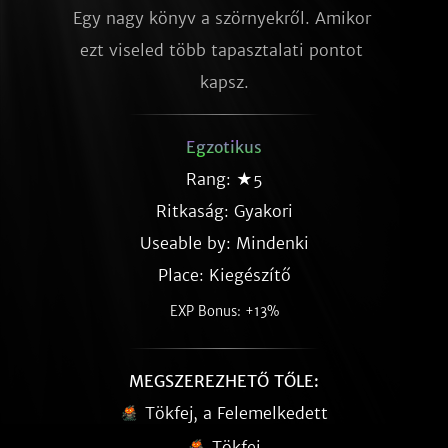
Egy nagy könyv a szörnyekről. Amikor 
ezt viseled több tapasztalati pontot 
kapsz.
Egzotikus
Rang: ★5
Ritkaság:
Gyakori
Useable by: Mindenki
Place: Kiegészítő
EXP Bonus: +13%
MEGSZEREZHETŐ TŐLE:
Tökfej, a Felemelkedett
Tökfej