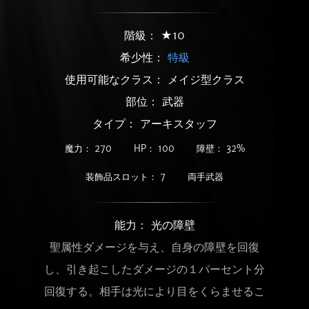
階級： ★10
希少性：
特級
使用可能なクラス： メイジ型クラス
部位： 武器
タイプ： アーキスタッフ
魔力： 270
HP： 100
障壁： 32%
装飾品スロット： 7
両手武器
能力： 光の障壁
聖属性ダメージを与え、自身の障壁を回復
し、引き起こしたダメージの１パーセント分
回復する。相手は光により目をくらませるこ