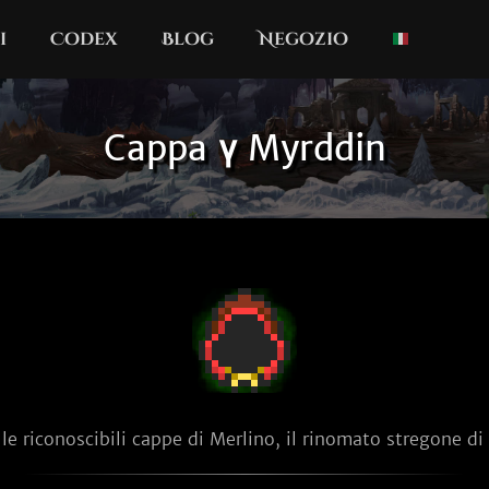
i
Codex
Blog
Negozio
Cappa γ Myrddin
le riconoscibili cappe di Merlino, il rinomato stregone di