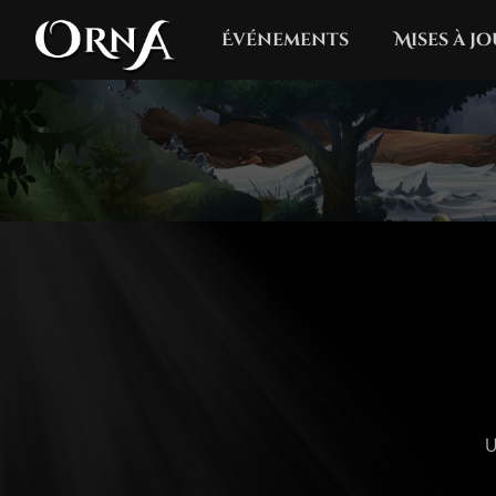
Événements
Mises à j
U