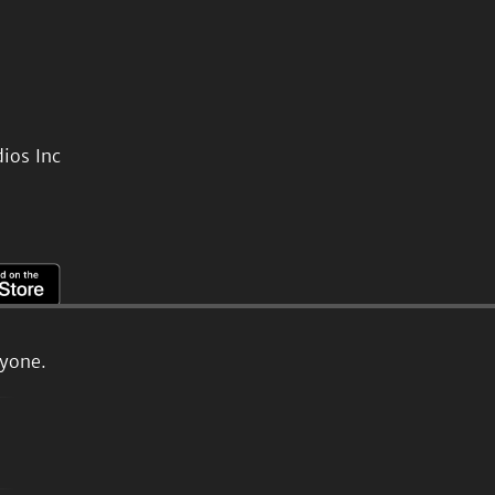
ios Inc
ryone.