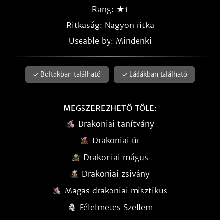
Rang: ★1
Ritkaság:
Nagyon ritka
Useable by: Mindenki
✓ Boltokban található
✓ Ládákban található
MEGSZEREZHETŐ TŐLE:
Drakoniai tanítvány
Drakoniai úr
Drakoniai mágus
Drakoniai zsivány
Magas drakoniai misztikus
Félelmetes Szellem