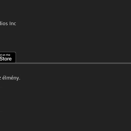
ios Inc
z élmény.