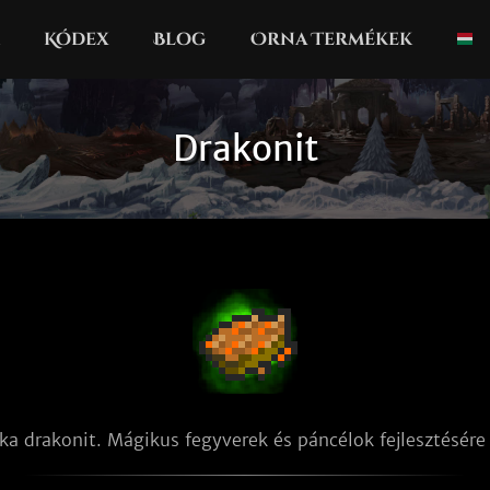
Kódex
Blog
Orna Termékek
Drakonit
tka drakonit. Mágikus fegyverek és páncélok fejlesztésére