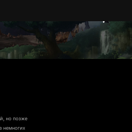
, но позже 
з немногих 