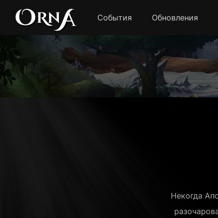
События
Обновления
Некогда Апо
разочарова