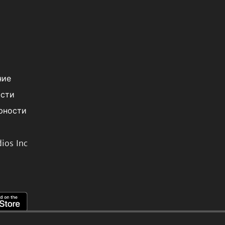
ние
ости
рности
ios Inc