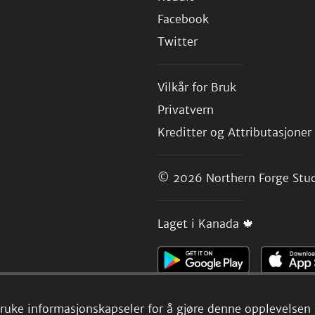
Facebook
Twitter
Vilkår for Bruk
Privatvern
Kreditter og Attributasjoner
© 2026
Northern Forge Stud
Laget i Kanada 🍁
 bruke informasjonskapseler for å gjøre denne opplevelsen b