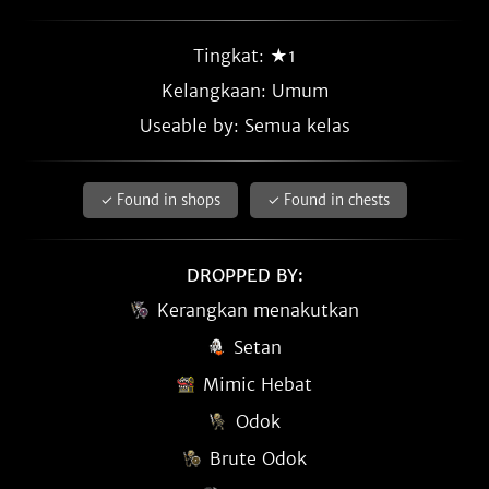
Tingkat: ★1
Kelangkaan:
Umum
Useable by: Semua kelas
✓ Found in shops
✓ Found in chests
DROPPED BY:
Kerangkan menakutkan
Setan
Mimic Hebat
Odok
Brute Odok