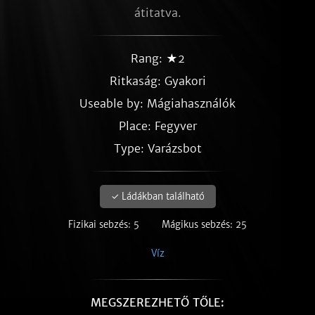
átitatva.
Rang: ★2
Ritkaság:
Gyakori
Useable by: Mágiahasználók
Place: Fegyver
Type: Varázsbot
✓ Ládákban található
Fizikai sebzés: 5
Mágikus sebzés: 25
Víz
MEGSZEREZHETŐ TŐLE: