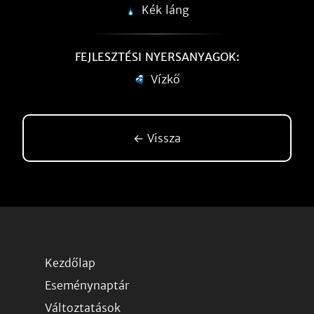
Kék láng
FEJLESZTÉSI NYERSANYAGOK:
Vízkő
← Vissza
Kezdőlap
Eseménynaptár
Változtatások