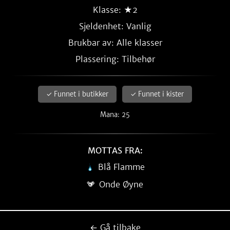
Klasse: ★2
Sjeldenhet:
Vanlig
Brukbar av: Alle klasser
Plassering: Tilbehør
✓ Funnet i butikker
✓ Funnet i kister
Mana: 25
MOTTAS FRA:
Blå Flamme
Onde Øyne
← Gå tilbake