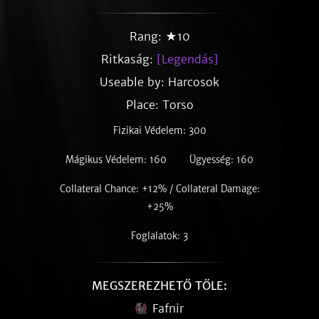
Rang: ★10
Ritkaság:
[Legendás]
Useable by: Harcosok
Place: Torso
Fizikai Védelem: 300
Mágikus Védelem: 160
Ügyesség: 160
Collateral Chance: +12% / Collateral Damage:
+25%
Foglalatok: 3
MEGSZEREZHETŐ TŐLE:
Fafnir