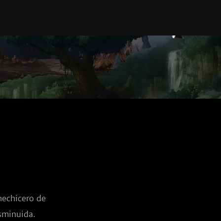
echicero de 
sminuida.