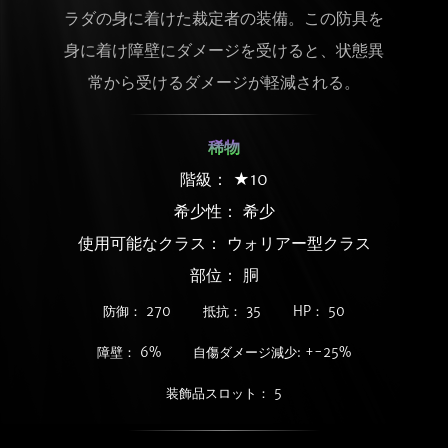
ラダの身に着けた裁定者の装備。この防具を
身に着け障壁にダメージを受けると、状態異
常から受けるダメージが軽減される。
稀物
階級： ★10
希少性：
希少
使用可能なクラス： ウォリアー型クラス
部位： 胴
防御： 270
抵抗： 35
HP： 50
障壁： 6%
自傷ダメージ減少: +-25%
装飾品スロット： 5