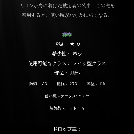
カロンが身に着けた裁定者の装束。この兜を
着用すると、使い魔がわずかに強くなる。
稀物
階級： ★10
希少性：
希少
使用可能なクラス： メイジ型クラス
部位： 頭部
防御： 40
抵抗： 270
障壁： 1%
使い魔ステータス: +10%
装飾品スロット： 5
ドロップ主：