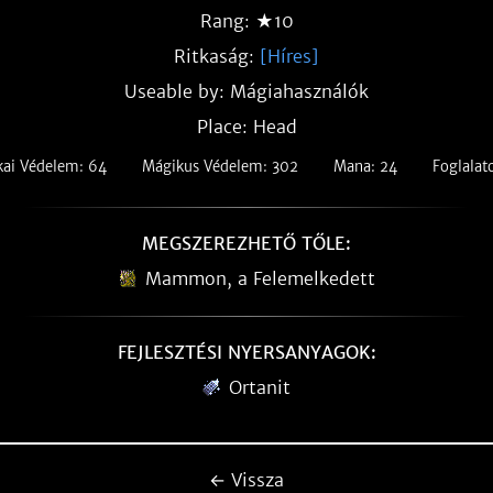
Rang: ★10
Ritkaság:
[Híres]
Useable by: Mágiahasználók
Place: Head
kai Védelem: 64
Mágikus Védelem: 302
Mana: 24
Foglalat
MEGSZEREZHETŐ TŐLE:
Mammon, a Felemelkedett
FEJLESZTÉSI NYERSANYAGOK:
Ortanit
← Vissza