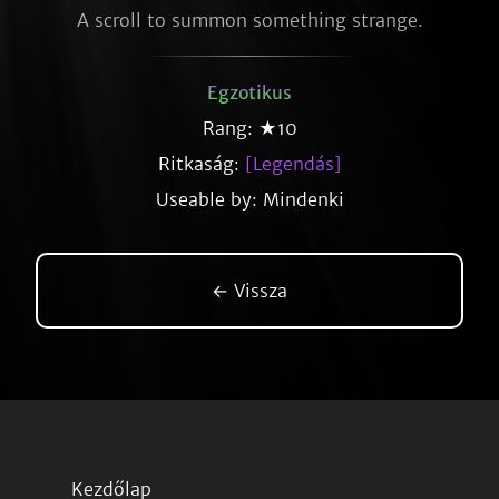
A scroll to summon something strange.
Egzotikus
Rang: ★10
Ritkaság:
[Legendás]
Useable by: Mindenki
← Vissza
Kezdőlap