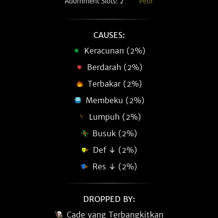
Adornment Slots: 2
Petir
CAUSES:
Keracunan (2%)
Berdarah (2%)
Terbakar (2%)
Membeku (2%)
Lumpuh (2%)
Busuk (2%)
Def ↓ (2%)
Res ↓ (2%)
DROPPED BY:
Cade yang Terbangkitkan