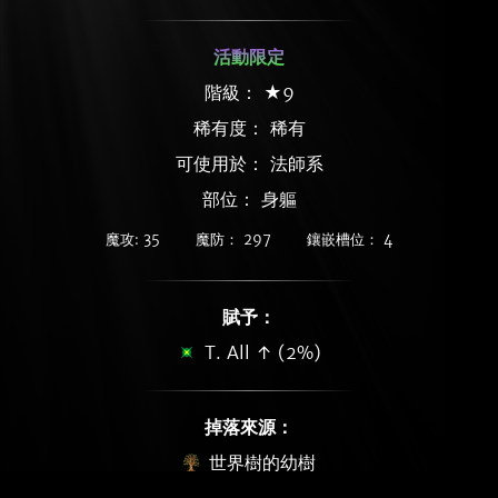
活動限定
階級： ★9
稀有度：
稀有
可使用於： 法師系
部位： 身軀
魔攻: 35
魔防： 297
鑲嵌槽位： 4
賦予：
T. All ↑ (2%)
掉落來源：
世界樹的幼樹