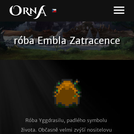
róba Embla Zatracence
Róba Yggdrasilu, padlého symbolu 
života. Občasně velmi zvýší nositelovu 