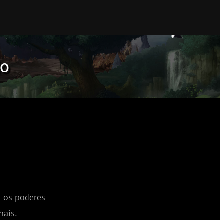
do
 os poderes 
nais.