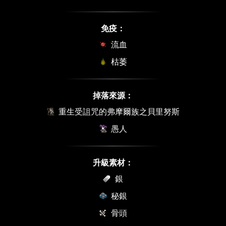
免疫：
流血
枯萎
掉落來源：
重生受詛咒的弗摩爾族之貝里努斯
愚人
升級素材：
銀
秘銀
骨頭