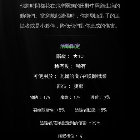
他將時間都花在弗摩爾族的田野中照顧生病的
動物們。當穿戴此裝備時，你將馴服對手的追
隨者或是小夥伴，降低他們對你造成的傷害。
活動限定
階級： ★10
稀有度：
稀有
可使用於： 瓦爾哈蘭/召喚師職業
部位： 腿部
物防： 175
魔防： 175
護盾： 3%
召喚獸屬性: +8%
追隨者狀態: +8%
追隨者/召喚獸受到的傷害: -25%
鑲嵌槽位： 4