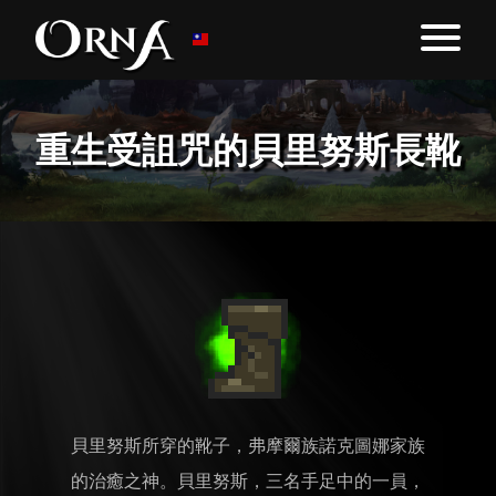
重生受詛咒的貝里努斯長靴
貝里努斯所穿的靴子，弗摩爾族諾克圖娜家族
的治癒之神。貝里努斯，三名手足中的一員，